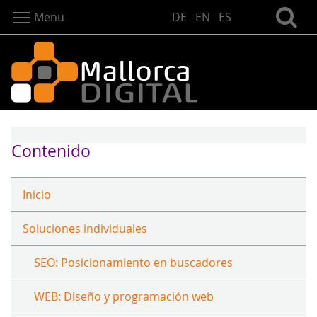
Menu
DE
EN
ES
Contenido
Inicio
Soluciones individuales
SEO: Posicionamiento en buscadores
WEB: Diseño y programación web