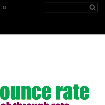
Suchen
Suchen:
N
ES
nach: