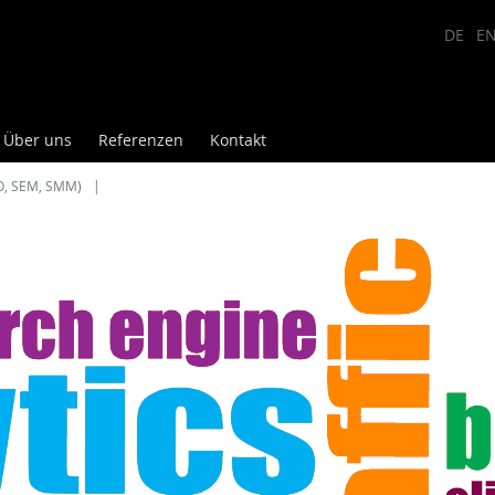
DE
E
Über uns
Referenzen
Kontakt
EO, SEM, SMM)