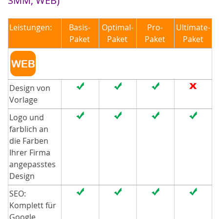
SMM, WEB)
Leistungen:
Basis-
Optimal-
Pro-
Ultimate-
Paket
Paket
Paket
Paket
Design von
Vorlage
Logo und
farblich an
die Farben
Ihrer Firma
angepasstes
Design
SEO:
Komplett für
Google