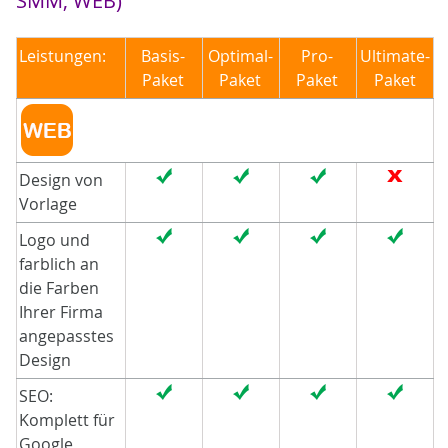
SMM, WEB)
Leistungen:
Basis-
Optimal-
Pro-
Ultimate-
Paket
Paket
Paket
Paket
Design von
Vorlage
Logo und
farblich an
die Farben
Ihrer Firma
angepasstes
Design
SEO:
Komplett für
Google