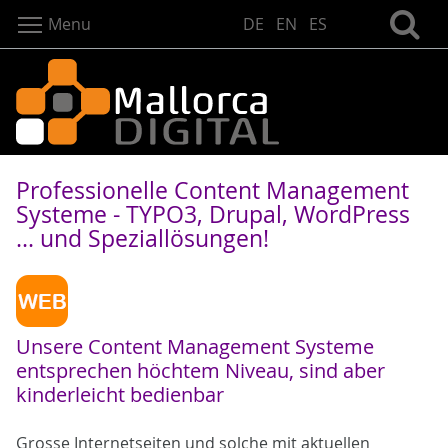
Menu
DE
EN
ES
Professionelle Content Management
Systeme - TYPO3, Drupal, WordPress
... und Speziallösungen!
Unsere Content Management Systeme
entsprechen höchtem Niveau, sind aber
kinderleicht bedienbar
Grosse Internetseiten und solche mit aktuellen