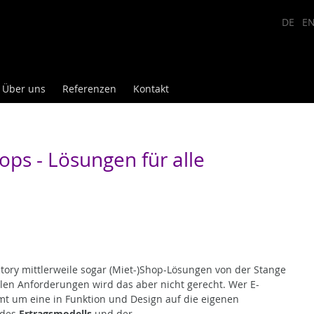
DE
E
Über uns
Referenzen
Kontakt
ps - Lösungen für alle
ory mittlerweile sogar (Miet-)Shop-Lösungen von der Stange
len Anforderungen wird das aber nicht gerecht. Wer E-
mt um eine in Funktion und Design auf die eigenen
 des
Ertragsmodells
und der