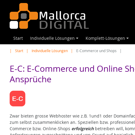
Start
Individuelle Lösungen
Komplett-Lösungen
+
+
Start
Individuelle Lösungen
E-Commerce und Shops
E-C: E-Commerce und Online Sho
Ansprüche
Zwar bieten grosse Webhoster wie z.B. 1und1 oder Domainfact
zum selbst zusammenklicken an. Speziellen bzw. professionel
Commerce bzw. Online-Shops
erfolgreich
betreiben will, kom
Anforderungen zugeschnittene und von Grund auf bezüglich