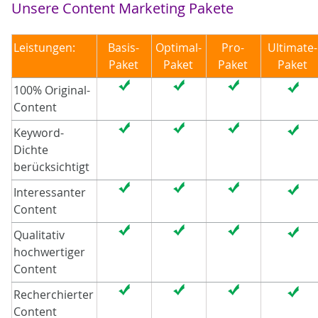
Unsere Content Marketing Pakete
Leistungen:
Basis-
Optimal-
Pro-
Ultimate-
Paket
Paket
Paket
Paket
100% Original-
Content
Keyword-
Dichte
berücksichtigt
Interessanter
Content
Qualitativ
hochwertiger
Content
Recherchierter
Content