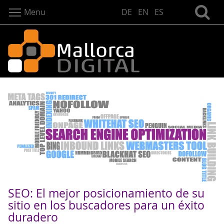
Menu
DE
EN
ES
SEO: El mejor posicionamiento de su
sitio en los buscadores para un éxito
duradero